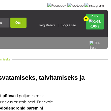
Korv
0
Otsi
Registreeri
Logi sisse
0
,00 €
EE
amiseks
vatamiseks, talvitamiseks ja
paljudes meie
id põõsaid
nevus eristab neid. Erinevalt
rododendronid paremini