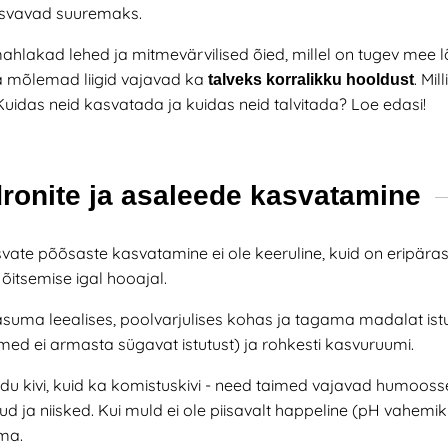
asvavad suuremaks.
ahlakad lehed ja mitmevärvilised õied, millel on tugev mee
 ja mõlemad liigid vajavad ka
. Mi
talveks korralikku hooldust
uidas neid kasvatada ja kuidas neid talvitada? Loe edasi!
onite ja asaleede kasvatamine
vate põõsaste kasvatamine ei ole keeruline, kuid on eripäras
u õitsemise igal hooajal.
suma leealises, poolvarjulises kohas ja tagama madalat ist
med ei armasta sügavat istutust) ja rohkesti kasvuruumi.
du kivi, kuid ka komistuskivi - need taimed vajavad humooss
ud ja niisked. Kui muld ei ole piisavalt happeline (pH vahem
ma.