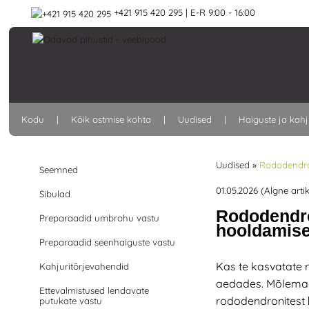
+421 915 420 295 | E-R 9:00 - 16:00
Kodu
Kõik ostmise kohta
Uudised
Haiguste ja kahj
Uudised
»
Rododendron
Seemned
01.05.2026 (Algne artik
Sibulad
Rododendro
Preparaadid umbrohu vastu
hooldamis
Preparaadid seenhaiguste vastu
Kas te kasvatate
Kahjuritõrjevahendid
aedades. Mõlemad 
Ettevalmistused lendavate
rododendronitest
putukate vastu