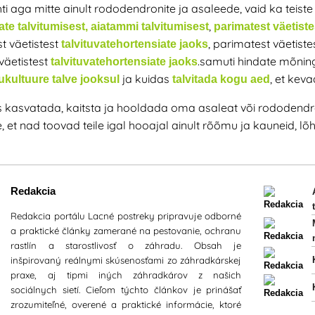
hti aga mitte ainult rododendronite ja asaleede, vaid ka teiste
,
ate talvitumisest,
aiatammi talvitumisest
parimatest väetiste
t väetistest
, parimatest väetist
talvituvate
hortensiate
jaoks
 väetistest
.samuti hindate mõnin
talvituvate
hortensiate
jaoks
ja kuidas
, et kev
ukultuure talve jooksul
talvitada kogu aed
s kasvatada, kaitsta ja hooldada oma asaleat või rododendro
 et nad toovad teile igal hooajal ainult rõõmu ja kauneid, lõh
Redakcia
Redakcia portálu Lacné postreky pripravuje odborné
a praktické články zamerané na pestovanie, ochranu
rastlín a starostlivosť o záhradu. Obsah je
inšpirovaný reálnymi skúsenosťami zo záhradkárskej
praxe, aj tipmi iných záhradkárov z našich
sociálnych sietí. Cieľom týchto článkov je prinášať
zrozumiteľné, overené a praktické informácie, ktoré