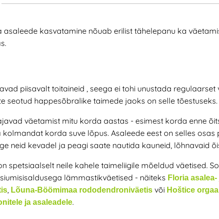
 asaleede kasvatamine nõuab erilist tähelepanu ka väetamise
s.
avad piisavalt toitaineid
, seega ei tohi unustada regulaarset
te seotud happesõbralike taimede jaoks on selle tõestuseks.
ajavad väetamist mitu korda aastas - esimest korda enne õits
ja kolmandat korda suve lõpus. Asaleede eest on selles osas 
ge neid kevadel ja peagi saate nautida kauneid, lõhnavaid õis
n spetsiaalselt neile kahele taimeliigile mõeldud väetised. S
siumisisaldusega lämmastikväetised - näiteks
Floria asalea- 
,
või
is
Lõuna-Böömimaa rododendroniväetis
Hoštice orgaa
.
nitele ja asaleadele