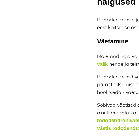
haigused
Rododendronite ja
eest kaitsmise osa
Väetamine
Mõlemad liigid vaj
nende ja teis
valik
Rododendronid
v
pärast õitsemist 
hoolitseda - väeta
Sobivad väetised o
ainult
madala kalt
rododendroniväet
väetis rododendro