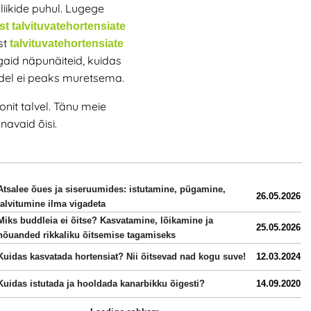
 liikide puhul. Lugege
st talvituvate
hortensiate
est
talvituvate
hortensiate
gaid näpunäiteid, kuidas
adel ei peaks muretsema.
nit talvel. Tänu meie
navaid õisi.
Atsalee õues ja siseruumides: istutamine, pügamine,
26.05.2026
talvitumine ilma vigadeta
Miks buddleia ei õitse? Kasvatamine, lõikamine ja
25.05.2026
nõuanded rikkaliku õitsemise tagamiseks
Kuidas kasvatada hortensiat? Nii õitsevad nad kogu suve!
12.03.2024
Kuidas istutada ja hooldada kanarbikku õigesti?
14.09.2020