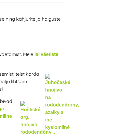
 ning kahjurite ja haiguste
 väetamist. Meie
lai väetiste
emist, teist korda
palju lihtsam
i.
obivad
ja
niline