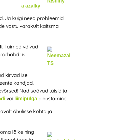
d. Ja kuigi need probleemid
de vastu varakult kaitsma
ti. Taimed võivad
rorhabditis.
d kirvad ise
seente kandjad.
hevõrsed! Nad söövad täisid ja
või
pihustamine.
adi
liimipulga
savalt õhulisse kohta ja
 oma läike ning
e. Eemaldage ja