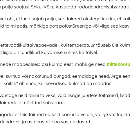
ga palju soojust õhku. Võite kasutada rododendronisubstraati, 
lvel oht, et lund sajab palju,
seo taimed okstega kokku, et kait
id taimi potis, mähkige pott polüstüreeniga või viige see ka
ettevaatlikult
talvepäevadel, kui temperatuur tõuseb üle kül
d liigid on tundlikud kuivamise suhtes ka talvel.
aimede maapealseid osi külma eest, mähkige need
mittekoot
alvel surnud või nakatunud pungad, eemaldage need. Ärge ee
e "kaitse" alt enne, kui kevadised külmad on möödas.
äetage neid taimi talveks, vaid lisage juurtele toitaineid, lisa
 taimedele mõeldud substraati.
agada, et teie taimed elaksid karmi talve üle, valige
vastupida
endroni- ja asaleasorte on vastupidavad.