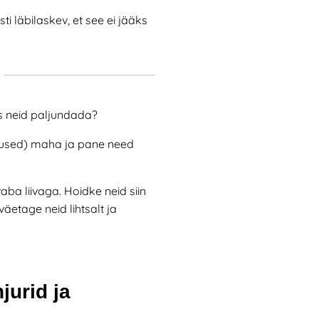
i läbilaskev, et see ei jääks
as neid paljundada?
kkused) maha ja pane need
aba liivaga. Hoidke neid siin
äetage neid lihtsalt ja
jurid ja