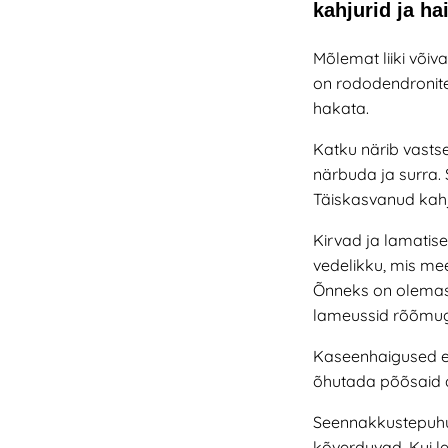
kahjurid ja h
Mõlemat liiki või
on rododendronite
hakata.
Katku närib
vastse
närbuda ja surra.
Täiskasvanud kahju
Kirvad ja lamatis
vedelikku, mis mee
Õnneks on olemas ü
lameussid rõõmuga.
Ka
seenhaigused
õhutada põõsaid ae
Seennakkuste
puh
kõverduvad. Kui l