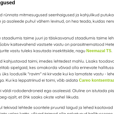
aigused
vad rünnata mitmesugused seenhaigused ja kahjulikud putuka
 ja asaleede puhul vähem levinud, on hea teada, kuidas nen
 staadiumis taime juuri ja täiskasvanud staadiumis taime leh
 Sobiv kaitsevahend vastsete vastu on parasiitnematood Hete
rite vastu tuleks kasutada insektitsiide, nagu
.
Neemazal TS
ed
kahjustavad taimi, imedes lehtedest mahlu. Lisaks toodava
litab sipelgaid, kes omakorda võivad olla erinevate hallitus
ks looduslik "ravim" nii kirvade kui ka lamatiste vastu - le
 Kui ka leppatriinud ei toimi, võib aidata
Careo kontsentra
ei väldi rododendroneid ega asaleesid. Oluline on istutada pii
g-ajalt, et õhk saaks okste vahel liikuda.
ul
tekivad lehtede soontele pruunid laigud ja lehed kaotavad
eiate valge katte, võivad taimed olla nakatunud hallitusseen