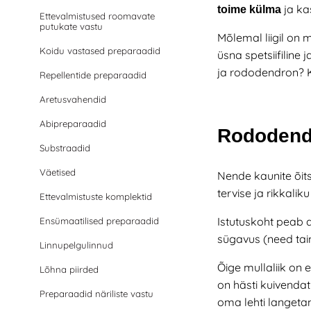
ja k
toime külma
Ettevalmistused roomavate
putukate vastu
Mõlemal liigil on
m
Koidu vastased preparaadid
üsna spetsiifiline
ja rododendron? K
Repellentide preparaadid
Aretusvahendid
Abipreparaadid
Rododendr
Substraadid
Väetised
Nende kaunite õits
tervise ja rikkalik
Ettevalmistuste komplektid
Istutuskoht
peab a
Ensümaatilised preparaadid
sügavus (need tai
Linnupelgulinnud
Õige mullaliik
on e
Lõhna piirded
on hästi kuivendat
Preparaadid näriliste vastu
oma lehti langeta