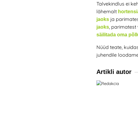
Talvekindlus ei ke
lähemalt
hortensi
ja parimates
jaoks
, parimatest
jaoks
säilitada oma põll
Nüüd teate, kuida
juhendile loodame,
Artikli autor