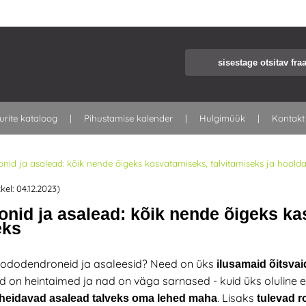
urite kataloog
Pihustamise kalender
Hulgimüük
Kontakt
id ja asalead: kõik nende õigeks kasvatamiseks, talvitamiseks ja hoold
kel: 04.12.2023)
nid ja asalead: kõik nende õigeks kas
eks
rododendroneid ja asaleesid? Need on üks
ilusamaid õitsva
on heintaimed ja nad on väga sarnased - kuid üks oluline eri
. Lisaks
heidavad
asalead
talveks oma lehed maha
tulevad 