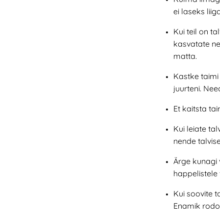
ei laseks lii
Kui teil on ta
kasvatate ne
matta.
Kastke taimi 
juurteni. Nee
Et kaitsta t
Kui leiate t
nende talvis
Ärge kunagi v
happelistele
Kui soovite t
Enamik rodod