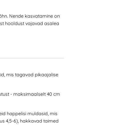
 lõhn. Nende kasvatamine on
llist hooldust vajavad asalea
id, mis tagavad pikaajalise
utust - maksimaalselt 40 cm
eid happelisi muldasid, mis
ikus 4,5-6), hakkavad taimed