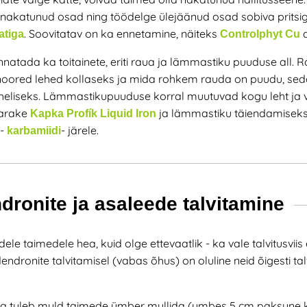
 nakatunud osad ning töödelge ülejäänud osad sobiva pritsig
. Soovitatav on ka ennetamine, näiteks
a
atiga
Controlphyt Cu
annatada ka
toitainete, eriti raua ja lämmastiku puuduse all
oored lehed kollaseks ja mida rohkem rauda on puudu, sed
heliseks. Lämmastikupuuduse korral muutuvad kogu leht ja 
aarake
ja lämmastiku täiendamiseks
Kapka Profík Liquid Iron
 -
- järele.
karbamiidi
ronite ja asaleede talvitamine
le taimedele hea, kuid olge ettevaatlik - ka vale talvitusviis 
ndronite talvitamisel (vabas õhus) on oluline neid õigesti tal
a tuleb
muld taimede ümber mullida (umbes 5 cm paksune kiht