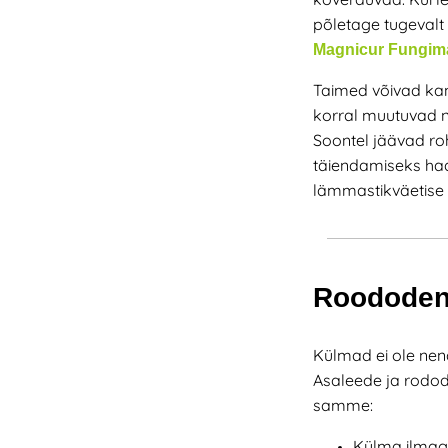
põletage tugevalt
Magnicur Fungim
Taimed võivad k
korral muutuvad n
Soontel jäävad ro
täiendamiseks h
lämmastikväetise
Roododend
Külmad ei ole nende
Asaleede ja rodode
samme:
Külma ilmag