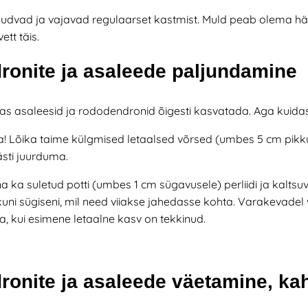
õudvad ja vajavad regulaarset kastmist. Muld peab olema häst
ett täis.
onite ja asaleede paljundamine
idas asaleesid ja rododendronid õigesti kasvatada. Aga kuid
ga! Lõika taime külgmised letaalsed võrsed (umbes 5 cm pi
sti juurduma.
na ka suletud potti (umbes 1 cm sügavusele) perliidi ja kaltsuv
kuni
sügiseni, mil need viiakse jahedasse kohta. Varakevadel v
a, kui esimene letaalne kasv on tekkinud.
onite ja asaleede väetamine, kah