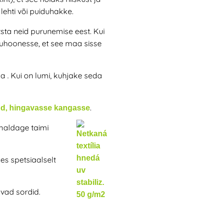
lehti või puiduhakke.
sta neid purunemise eest. Kui
svuhoonesse, et see maa sisse
ma
. Kui on lumi, kuhjake seda
.
ud, hingavasse kangasse
maldage taimi
des spetsiaalselt
vad sordid.