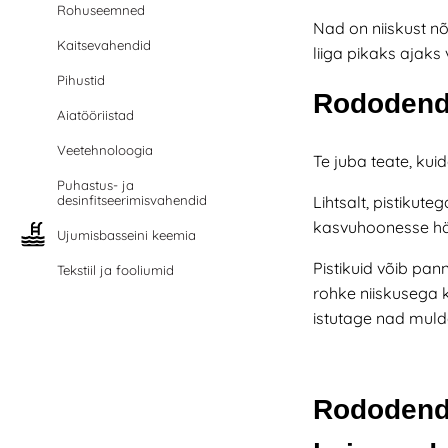
Rohuseemned
Nad on
niiskust n
Kaitsevahendid
liiga pikaks ajaks v
Pihustid
Rododendr
Aiatööriistad
Veetehnoloogia
Te juba teate, ku
Puhastus- ja
desinfitseerimisvahendid
Lihtsalt,
pistikute
kasvuhoonesse hä
Ujumisbasseini keemia
Pistikuid võib pan
Tekstiil ja fooliumid
rohke niiskusega 
istutage nad muld
Rododendr