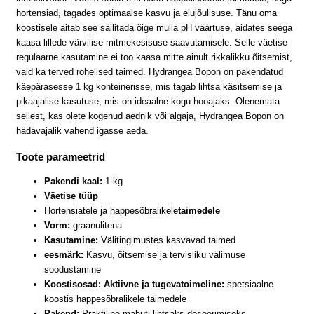
hortensiad, tagades optimaalse kasvu ja elujõulisuse. Tänu oma
koostisele aitab see säilitada õige mulla pH väärtuse, aidates seega
kaasa lillede värvilise mitmekesisuse saavutamisele. Selle väetise
regulaarne kasutamine ei too kaasa mitte ainult rikkalikku õitsemist,
vaid ka terved rohelised taimed. Hydrangea Bopon on pakendatud
käepärasesse 1 kg konteinerisse, mis tagab lihtsa käsitsemise ja
pikaajalise kasutuse, mis on ideaalne kogu hooajaks. Olenemata
sellest, kas olete kogenud aednik või algaja, Hydrangea Bopon on
hädavajalik vahend igasse aeda.
Toote parameetrid
Pakendi kaal:
1 kg
Väetise tüüp
Hortensiatele ja happesõbralikele
taimedele
Vorm:
graanulitena
Kasutamine:
Välitingimustes kasvavad taimed
eesmärk:
Kasvu, õitsemise ja tervisliku välimuse
soodustamine
Koostisosad: Aktiivne ja tugevatoimeline:
spetsiaalne
koostis happesõbralikele taimedele
Pakend:
Praktiline mahuti lihtsaks doseerimiseks