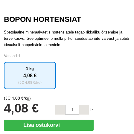
BOPON HORTENSIAT
Spetsiaalne mineraalväetis hortensiatele tagab rikkaliku õitsemise ja
terve kasvu. See optimeerib mulla pH-d, soodustab õite värvust ja sobib
ideaalselt happelistele taimedele.
Variandid
1 kg
4
,08 €
(JC
4
,08 €/kg)
(JC
4
,08 €/kg)
4
,08 €
tk
Lisa ostukorvi