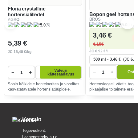
Floria crystalline
Bopon geel hortensi
hortensialilledel
BROS
AGRO
(2)
5.0
(5)
5.0
3
,46 €
S
5
,39 €
4
,15€
JC
6
,92 €/l
JC
15
,40 €/kg
Valvuri
−
+
−
+
Ostuk
kättesaadavus
Sobib kõikidele konteinerites ja voodites
Hortensiageeli väetis tagab
kasvatatavatele hortensiatüüpidele.
pikaajalise toitainete erald
soodustab tervislikku kasvu
õitsemist, mis on ideaalne 
hortensiatüüpidele kogu ho
Kontakt
Tegevuskoht:
Lacnepostreky s.r.o.