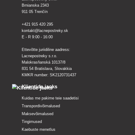
Brnianska 2343
911 05 Trenčín
+421 915 420 295
kontakt@lacnepostreky.sk
E - R 9:00 - 16:00
Ettevõtte juriidiline aadress:
Lacnepostreky s.r.o.
Malokrasňanská 10137/8
831 54 Bratislava, Slovakkia
KMKR number: SK2120731437
Klientide jaoks
Kuidas me pakime teie saadetisi
Transpordivõimalused
Maksevõimalused
Tingimused
Kaebuste menetlus