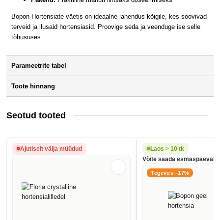
Bopon Hortensiate väetis on ideaalne lahendus kõigile, kes soovivad
terveid ja ilusaid hortensiasid. Proovige seda ja veenduge ise selle
tõhususes.
Parameetrite tabel
Toote hinnang
Seotud tooted
Ajutiselt välja müüdud
Laos > 10 tk
Võite saada esmaspäeval, 1
Tegevus −17%