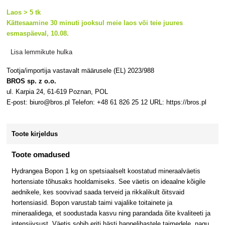
Laos > 5 tk
Kättesaamine 30 minuti jooksul meie laos või teie juures
esmaspäeval, 10.08.
Lisa lemmikute hulka
Tootja/importija vastavalt määrusele (EL) 2023/988
BROS sp. z o.o.
ul. Karpia 24, 61-619 Poznan, POL
E-post: biuro@bros.pl Telefon: +48 61 826 25 12 URL: https://bros.pl
Toote kirjeldus
Toote omadused
Hydrangea Bopon 1 kg on spetsiaalselt koostatud mineraalväetis
hortensiate tõhusaks hooldamiseks. See väetis on ideaalne kõigile
aednikele, kes soovivad saada terveid ja rikkalikult õitsvaid
hortensiasid. Bopon varustab taimi vajalike toitainete ja
mineraalidega, et soodustada kasvu ning parandada õite kvaliteeti ja
intensiivsust. Väetis sobib eriti hästi happelihastele taimedele, nagu