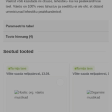
Väetist võib kasutada nii otsuse, lehestiku- kui ka pealekandmise
teel. Väetis on 100% vees lahustuv ja seetõttu ei ole oht, et düüsid
ummistuvad lehestiku pealekandmisel.
Parameetrite tabel
Toote hinnang (4)
Seotud tooted
Tarnija laos
Tarnija laos
Võite saada neljapäeval, 13.08.
Võite saada neljapäeval, 13