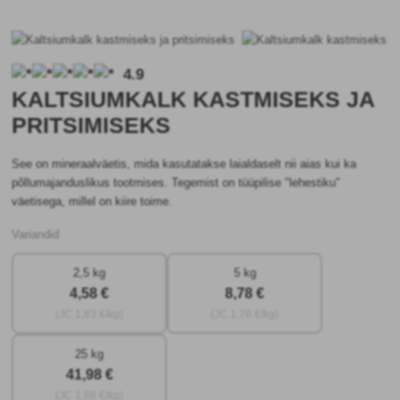
4.9
KALTSIUMKALK KASTMISEKS JA
PRITSIMISEKS
See on mineraalväetis, mida kasutatakse laialdaselt nii aias kui ka
põllumajanduslikus tootmises. Tegemist on tüüpilise "lehestiku"
väetisega, millel on kiire toime.
Variandid
2,5 kg
5 kg
4
,58 €
8
,78 €
(JC
1
,83 €/kg)
(JC
1
,76 €/kg)
25 kg
41
,98 €
(JC
1
,68 €/kg)