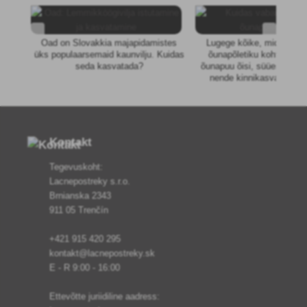
Oad on Slovakkia majapidamistes
Lugege kõike, mida peat
üks populaarsemaid kaunvilju. Kuidas
õunapõletiku kohta. Ta k
seda kasvatada?
õunapuu õisi, süües õienu
nende kinnikasvamist, k
muutuvad järk-järgult pru
kuivavad ära. Õunapõlet
hävitada teie õunasaagi,
oleme kirjutanud, millisei
millal kasutada.
Kontakt
Tegevuskoht:
Lacnepostreky s.r.o.
Brnianska 2343
911 05 Trenčín
+421 915 420 295
kontakt@lacnepostreky.sk
E - R 9:00 - 16:00
Ettevõtte juriidiline aadress: