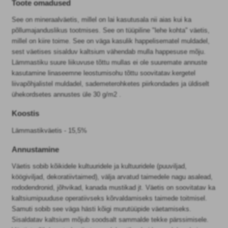
Toote omadused
See on mineraalväetis, millel on lai kasutusala nii aias kui ka
põllumajanduslikus tootmises. See on tüüpiline "lehe kohta" väetis,
millel on kiire toime. See on väga kasulik happelisematel muldadel,
sest väetises sisalduv kaltsium vähendab mulla happesuse mõju.
Lämmastiku suure liikuvuse tõttu mullas ei ole suuremate annuste
kasutamine linaseemne leostumisohu tõttu soovitatav.kergetel
liivapõhjalistel muldadel, sademeterohketes piirkondades ja üldiselt
ühekordsetes annustes üle 30 g/m2 .
Koostis
Lämmastikväetis - 15,5%
Annustamine
Väetis sobib kõikidele kultuuridele ja kultuuridele (puuviljad,
köögiviljad, dekoratiivtaimed), välja arvatud taimedele nagu asalead,
rododendronid, jõhvikad, kanada mustikad jt. Väetis on soovitatav ka
kaltsiumipuuduse operatiivseks kõrvaldamiseks taimede toitmisel.
Samuti sobib see väga hästi kõigi murutüüpide väetamiseks.
Sisaldatav kaltsium mõjub soodsalt sammalde tekke pärssimisele.