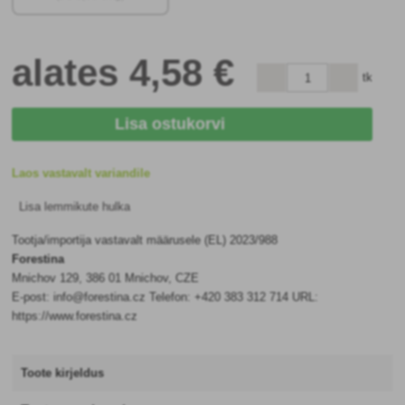
alates
4
,58 €
tk
Lisa ostukorvi
Laos vastavalt variandile
Lisa lemmikute hulka
Tootja/importija vastavalt määrusele (EL) 2023/988
Forestina
Mnichov 129, 386 01 Mnichov, CZE
E-post: info@forestina.cz Telefon: +420 383 312 714 URL:
https://www.forestina.cz
Toote kirjeldus