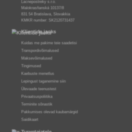
Lacnepostreky s.r.o.
Malokrasňanská 10137/8
831 54 Bratislava, Slovakkia
KMKR number: SK2120731437
Klientide jaoks
Kuidas me pakime teie saadetisi
Transpordivõimalused
Maksevõimalused
Tingimused
Kaebuste menetlus
Lepingust taganemine siin
Ülevaade teenustest
Privaatsuspoliitika
Terminite sõnastik
Pakkumises olevad kaubamärgid
Saidikaart
Turustajatele