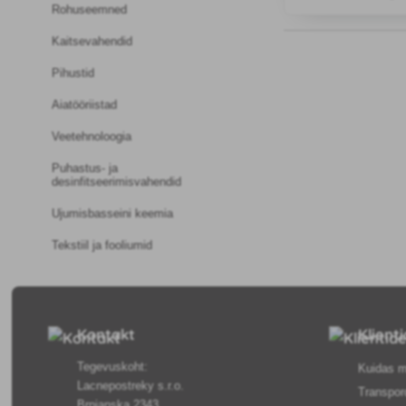
tekitajate vastu nagu
Rohuseemned
mädanik, septoria, m
hallitusseene, mäda
Kaitsevahendid
Pihustid
Aiatööriistad
Veetehnoloogia
Puhastus- ja
desinfitseerimisvahendid
Ujumisbasseini keemia
Tekstiil ja fooliumid
Kontakt
Klient
Tegevuskoht:
Kuidas m
Lacnepostreky s.r.o.
Transpor
Brnianska 2343