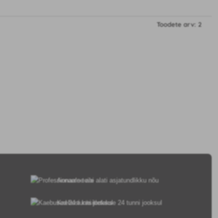
Toodete arv: 2
Anname teile alati asjatundlikku nõu
Kaebusi käsitletakse 24 tunni jooksul