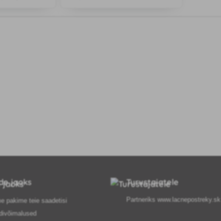
 hallitus,
ustlaik, rooste,
ni
ide jaoks
Turustajatele
Partneriks
www.lacnepostreky.sk
e pakime teie saadetisi
divõimalused