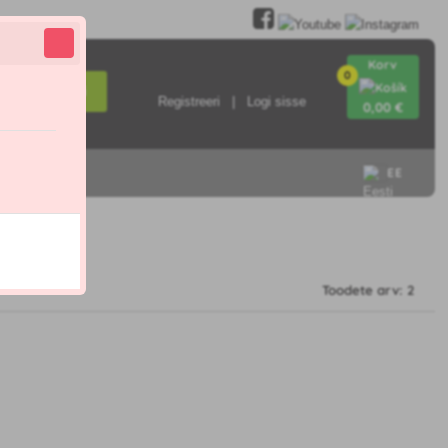
Korv
0
Otsi
Registreeri
Logi sisse
0
,00 €
EE
Toodete arv: 2