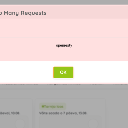
o Many Requests
openresty
te kataloog
Pihustamise kalender
Hulgimüük
Kontakt
OK
Madalaimad hinnad
Kõrgeimad hinnad
Pealkiri
Viimane
Tarnija laos
eval, 10.08.
Võite saada o 7 päeva, 13.08.