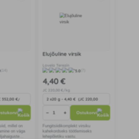
Elujõuline virsik
Lovela Terezín
9
5.0
(14)
(7)
4
,40 €
JC
220
,00 €/kg
−
+
stukorvi
Ostukorvi
iid, millel on
Fungitsiidikomplekt virsiku
amine on väga
kahekordseks töötlemiseks
iljahaiguste
lehepõletiku vastu.