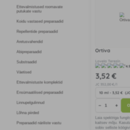
Ettevalmistused roomavate
putukate vastu
Koidu vastased preparaadid
Repellentide preparaadid
Aretusvahendid
Ortiva
Abipreparaadid
Lovela Terezín
Substraadid
4.
Väetised
3
,52 €
Ettevalmistuste komplektid
JC
352
,00 €/l
Ensümaatilised preparaadid
Linnupelgulinnud
−
+
O
Lõhna piirded
Laia spektriga fungits
kaitsev mõju. Kasut
Preparaadid näriliste vastu
sobiv selliste köögiv