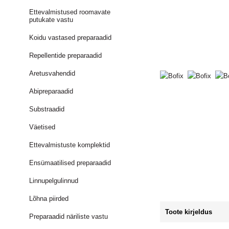
Ettevalmistused roomavate
putukate vastu
Koidu vastased preparaadid
Repellentide preparaadid
Aretusvahendid
Abipreparaadid
Substraadid
Väetised
Ettevalmistuste komplektid
Ensümaatilised preparaadid
Linnupelgulinnud
Lõhna piirded
Toote kirjeldus
Preparaadid näriliste vastu