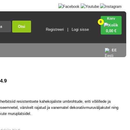
Korv
0
Otsi
Registreeri
Logi sisse
0
,00 €
EE
4.9
 herbitsiid resistentsete kahekojaliste umbrohtude, eriti võilillede ja
ruseemnetel, värskelt rajatud ja vanematel dekoratiivmuruväljakutel ning
kute muruplatsidel.