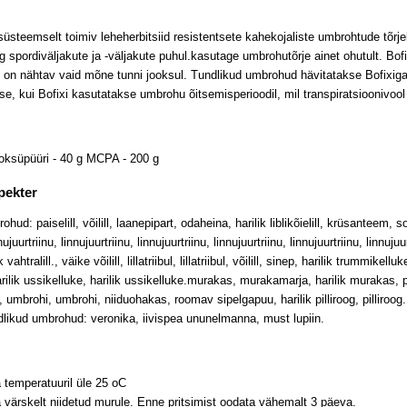
 süsteemselt toimiv leheherbitsiid resistentsete kahekojaliste umbrohtude tõrj
g spordiväljakute ja -väljakute puhul.kasutage umbrohutõrje ainet ohutult. Bofi
 on nähtav vaid mõne tunni jooksul. Tundlikud umbrohud hävitatakse Bofixig
se, kui Bofixi kasutatakse umbrohu õitsemisperioodil, mil transpiratsioonivoo
uroksüpüüri - 40 g MCPA - 200 g
pekter
hud: paiselill, võilill, laanepipart, odaheina, harilik liblikõielill, krüsanteem, 
juurtriinu, linnujuurtriinu, linnujuurtriinu, linnujuurtriinu, linnujuurtriinu, linnujuurt
ik vahtralill., väike võilill, lillatriibul, lillatriibul, võilill, sinep, harilik trumm
rilik ussikelluke, harilik ussikelluke.murakas, murakamarja, harilik murakas, pi
, umbrohi, umbrohi, niiduohakas, roomav sipelgapuu, harilik pilliroog, pilliroog.
likud umbrohud: veronika, iivispea ununelmanna, must lupiin.
 temperatuuril üle 25 oC
 värskelt niidetud murule. Enne pritsimist oodata vähemalt 3 päeva.