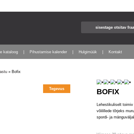
te kataloog
Pihustamise kalender
Hulgimüük
Kontakt
astu
»
Bofix
Tegevus
BOFIX
Lehestikuliselt toimiv
võilillede tõrjeks mu
spordi- ja mänguvälja