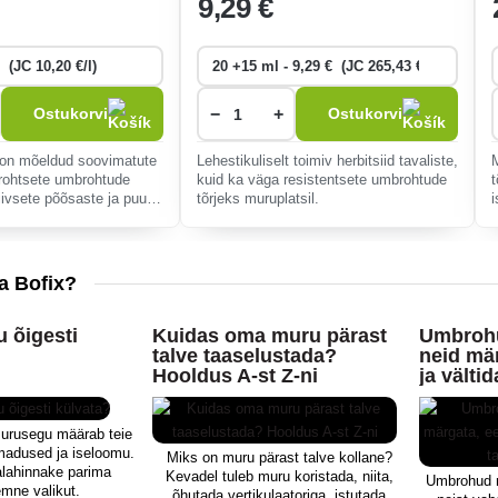
9
,29 €
−
+
Ostukorvi
Ostukorvi
s on mõeldud soovimatute
Lehestikuliselt toimiv herbitsiid tavaliste,
a rohtsete umbrohtude
kuid ka väga resistentsete umbrohtude
tiivsete põõsaste ja puude
tõrjeks muruplatsil.
ime 2-3 tunni pärast.
a Bofix?
 õigesti
Kuidas oma muru pärast
Umbrohu
talve taaselustada?
neid mä
Hooldus A-st Z-ni
ja välti
tagasip
murusegu määrab teie
madused ja iseloomu.
Miks on muru pärast talve kollane?
alahinnake parima
Kevadel tuleb muru koristada, niita,
Umbrohud m
mne valikut.
õhutada vertikulaatoriga, istutada