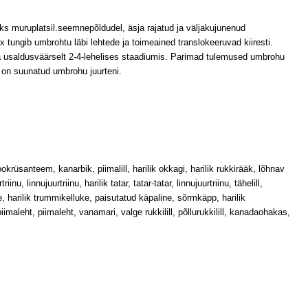
eks muruplatsil.seemnepõldudel, äsja rajatud ja väljakujunenud
x tungib umbrohtu läbi lehtede ja toimeained translokeeruvad kiiresti.
a usaldusväärselt 2-4-lehelises staadiumis. Parimad tulemused umbrohu
l on suunatud umbrohu juurteni.
sookrüsanteem, kanarbik, piimalill, harilik okkagi, harilik rukkirääk, lõhnav
riinu, linnujuurtriinu, harilik tatar, tatar-tatar, linnujuurtriinu, tähelill,
ikelluke, harilik trummikelluke, paisutatud käpaline, sõrmkäpp, harilik
imaleht, piimaleht, vanamari, valge rukkilill, põllurukkilill, kanadaohakas,