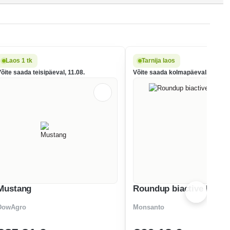
Laos 1 tk
Tarnija laos
õite saada teisipäeval, 11.08.
Võite saada kolmapäeval, 12.08.
Mustang
Roundup biactive PRO
DowAgro
Monsanto