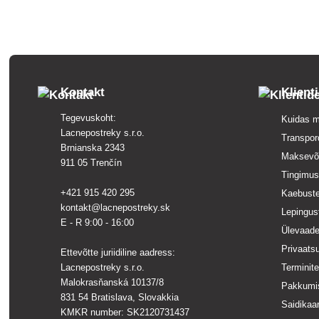
Kontakt
Klient
Tegevuskoht:
Kuidas m
Lacnepostreky s.r.o.
Transpor
Brnianska 2343
Maksevõ
911 05 Trenčín
Tingimu
+421 915 420 295
Kaebust
kontakt@lacnepostreky.sk
Lepingus
E - R 9:00 - 16:00
Ülevaade
Privaatsu
Ettevõtte juriidiline aadress:
Lacnepostreky s.r.o.
Terminit
Malokrasňanská 10137/8
Pakkumi
831 54 Bratislava, Slovakkia
Saidikaar
KMKR number: SK2120731437