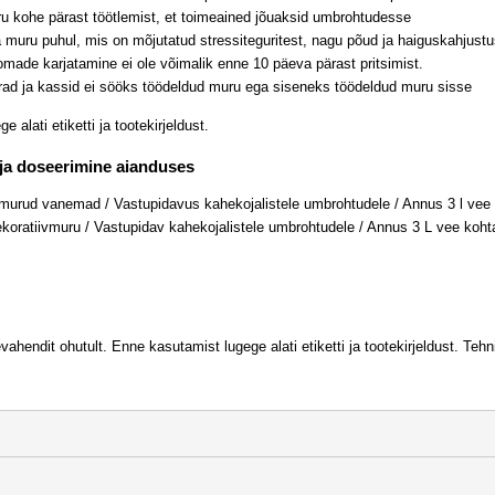
ru kohe pärast töötlemist, et toimeained jõuaksid umbrohtudesse
 muru puhul, mis on mõjutatud stressiteguritest, nagu põud ja haiguskahjust
oomade karjatamine ei ole võimalik enne 10 päeva pärast pritsimist.
rad ja kassid ei sööks töödeldud muru ega siseneks töödeldud muru sisse
 alati etiketti ja tootekirjeldust.
 ja doseerimine aianduses
 murud vanemad / Vastupidavus kahekojalistele umbrohtudele / Annus 3 l vee
ekoratiivmuru / Vastupidav kahekojalistele umbrohtudele / Annus 3 L vee ko
ahendit ohutult. Enne kasutamist lugege alati etiketti ja tootekirjeldust. Te