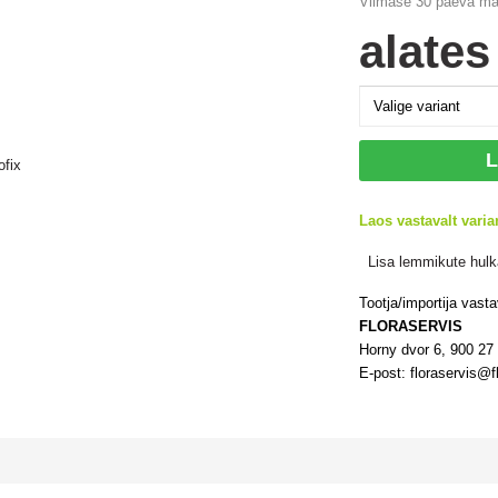
Viimase 30 päeva ma
alate
L
Laos vastavalt varia
Lisa lemmikute hulk
Tootja/importija vast
FLORASERVIS
Horny dvor 6, 900 2
E-post: floraservis@f