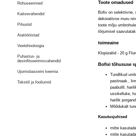
Toote omadused
Rohuseemned
Bofix on selektiivne,
Kaitsevahendid
dekoratiivse muru nin
Pihustid
toote mõju umbrohule
tõrjumisel saavutatak
Aiatööriistad
toimeaine
Veetehnoloogia
Klopüraliid - 20 g Fl
Puhastus- ja
desinfitseerimisvahendid
Bofixi tõhususe s
Ujumisbasseini keemia
Tundlikud umbro
pastinaak., linnu
Tekstiil ja fooliumid
paabulill, haril
ussikelluke, ha
harilik porgand
Mõõdukalt tund
Kasutusjuhised
mitte kasutada
mitte kasutada