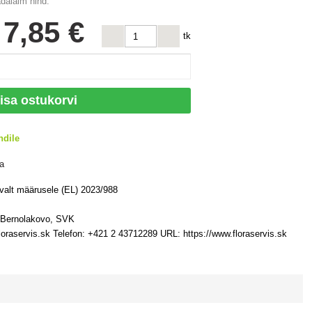
dalaim hind:
s
7
,85 €
tk
isa ostukorvi
ndile
a
avalt määrusele (EL) 2023/988
7 Bernolakovo, SVK
loraservis.sk Telefon: +421 2 43712289 URL: https://www.floraservis.sk