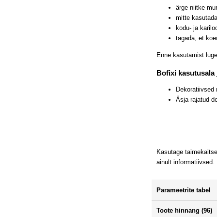
ärge niitke mu
mitte kasutada
kodu- ja karil
tagada, et koe
Enne kasutamist lugege
Bofixi kasutusala
Dekoratiivsed
Äsja rajatud d
Kasutage taimekaitsev
ainult informatiivsed.
Parameetrite tabel
Toote hinnang (96)