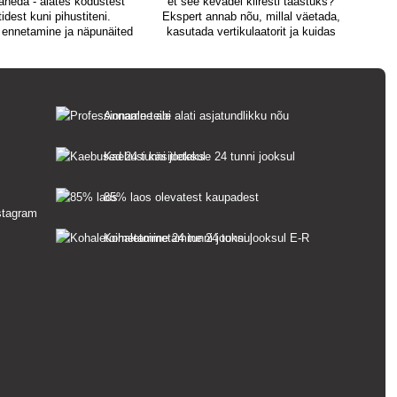
aneda - alates kodustest
et see kevadel kiiresti taastuks?
mõ
idest kuni pihustiteni.
Ekspert annab nõu, millal väetada,
ennetamine ja näpunäited
kasutada vertikulaatorit ja kuidas
s
 umbrohtude ja sillutiste
vältida haigusi või pruunide laikude
mbrohtude kohta.
teket koertel.
Anname teile alati asjatundlikku nõu
Kaebusi käsitletakse 24 tunni jooksul
85% laos olevatest kaupadest
Kohaletoimetamine 24 tunni jooksul E-R