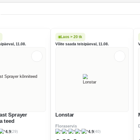
Laos > 20 tk
sipäeval, 11.08.
Võite saada teisipäeval, 11.08.
V
st Sprayer
Lonstar
a teed
Floraservis
(29)
(40)
4.9
4.9