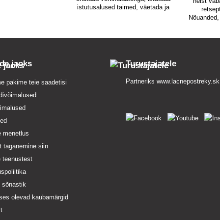
neist vab
istutusalused taimed, väetada ja
retsept
kasta korralikult. Milliseid nõuandeid
Nõuanded, 
on veel vaja?
roomavate
u
ide jaoks
Turustajatele
Partneriks
www.lacnepostreky.sk
e pakime teie saadetisi
divõimalused
imalused
sed
e menetlus
t taganemine siin
 teenustest
spoliitika
e sõnastik
ses olevad kaubamärgid
t