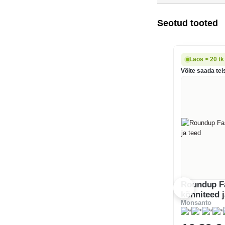
Seotud tooted
Laos > 20 tk
Võite saada tei
Roundup Fa
kõnniteed j
Monsanto