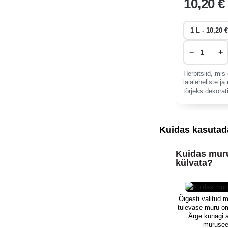
10
,20 €
−
+
Herbitsiid, mi
laialeheliste j
tõrjeks dekora
all. Esimene to
Kuidas kasutad
Kuidas muru
külvata?
Õigesti valitud 
tulevase muru o
Ärge kunagi 
murusee