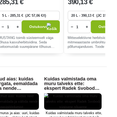
285
,31 €
390
,13 €
−
+
−
+
Ostukorvi
Ostukorvi
MUSTANG toimib süsteemselt väga
Mitteselektiivne herbitsiid ühe- j
tõhusa kasvuherbitsiidina. Seda
mitmeaastaste umbrohtude tõrje
iseloomustab suurepärane tõhusus
põllumajanduses. Toode toimib t
tungalterade, kapsasrohu ja umbrohu
herbitsiidina
suhtes. Sellel on mõõdukas toime, mis
pärsib piisavalt nend
d aias: kuidas
Kuidas valmistada oma
Näpu
rgata, eemaldada
muru talveks ette:
umb
da nende
ekspert Radek Svoboda
öördumist
sügisene nõuanne
Umb
kor
urus ja aias: uuri, kuidas
Kuidas valmistada muru talveks ette,
piira