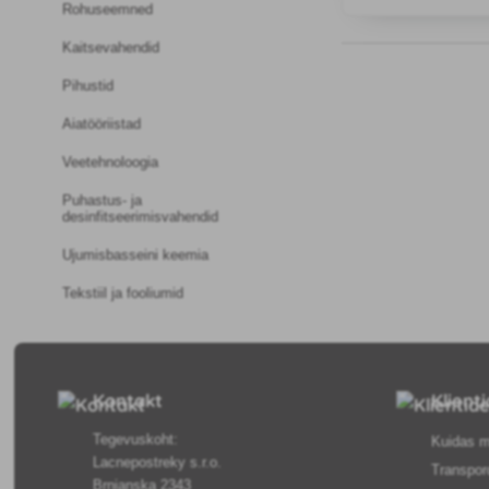
See on mõeldud kas
Rohuseemned
välistingimustes.
Kaitsevahendid
Pihustid
Aiatööriistad
Veetehnoloogia
Puhastus- ja
desinfitseerimisvahendid
Ujumisbasseini keemia
Tekstiil ja fooliumid
Kontakt
Klient
Tegevuskoht:
Kuidas m
Lacnepostreky s.r.o.
Transpor
Brnianska 2343