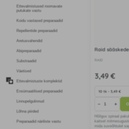
Ettevalmistused roomavate
putukate vastu
Koidu vastased preparaadid
Repellentide preparaadid
Aretusvahendid
Raid sääskede
Abipreparaadid
RAID
Substraadid
Väetised
3
,49 €
Ettevalmistuste komplektid
Ensümaatilised preparaadid
Linnupelgulinnud
−
+
O
Lõhna piirded
Hõõguv spiraal paku
kaitset mitmesugust
Preparaadid näriliste vastu
mida suveõhtutel sa