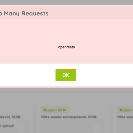
o Many Requests
openresty
te kataloog
Pihustamise kalender
Hulgimüük
Kontakt
OK
Madalaimad hinnad
Kõrgeimad hinnad
Pealkiri
Viimane
Laos > 20 tk
Laos >
eval, 10.08.
Võite saada esmaspäeval, 10.08.
Võite sa