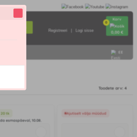
Korv
0
Otsi
Registreeri
Logi sisse
0
,00 €
EE
Toodete arv: 4
 20 tk
Ajutiselt välja müüdud
ada esmaspäeval, 10.08.