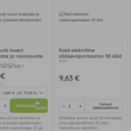
ulti insect
Raid elektriline
ate ja roomavate
sääsevaporisaator 30 ööd
RAID
te hävitamiseks
5.0
(3)
 €
9
,63 €
€/l
Valvuri
+
−
+
Ostukorvi
kättesaadavus
lne pihusti lendavate ja
Elektriline aurusti aitab teil lahendada
e putukate hävitamiseks
oma sääseprobleemi 30 ööks.
äritolu toimeainega. Ei jäta
Pakendis on elektriline