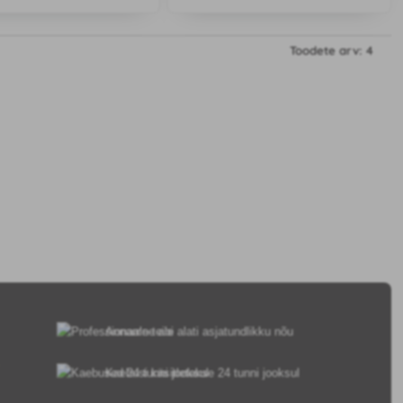
 lõhna.
sääsevahustaja koos 30-öise
järeltäidisega.
Toodete arv: 4
Anname teile alati asjatundlikku nõu
Kaebusi käsitletakse 24 tunni jooksul