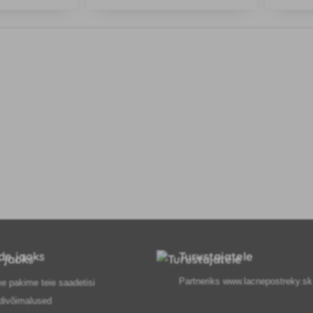
utamiseks
jääke ega
ide jaoks
Turustajatele
Partneriks
www.lacnepostreky.sk
e pakime teie saadetisi
divõimalused