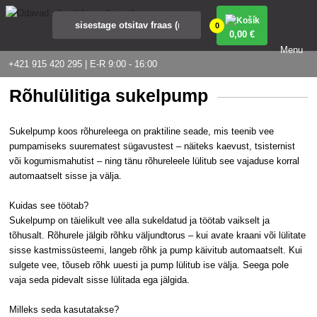
0
0
,00 €
Menu
+421 915 420 295 | E-R 9:00 - 16:00
Rõhulülitiga sukelpump
Sukelpump koos rõhureleega on praktiline seade, mis teenib vee
pumpamiseks suurematest sügavustest – näiteks kaevust, tsisternist
või kogumismahutist – ning tänu rõhureleele lülitub see vajaduse korral
automaatselt sisse ja välja.
Kuidas see töötab?
Sukelpump on täielikult vee alla sukeldatud ja töötab vaikselt ja
tõhusalt. Rõhurele jälgib rõhku väljundtorus – kui avate kraani või lülitate
sisse kastmissüsteemi, langeb rõhk ja pump käivitub automaatselt. Kui
sulgete vee, tõuseb rõhk uuesti ja pump lülitub ise välja. Seega pole
vaja seda pidevalt sisse lülitada ega jälgida.
Milleks seda kasutatakse?