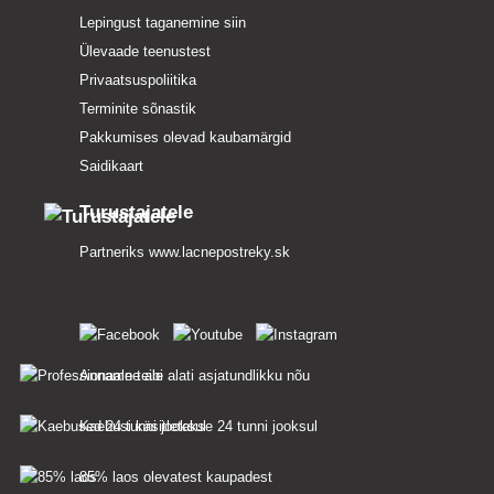
Lepingust taganemine siin
Ülevaade teenustest
Privaatsuspoliitika
Terminite sõnastik
Pakkumises olevad kaubamärgid
Saidikaart
Turustajatele
Partneriks
www.lacnepostreky.sk
Anname teile alati asjatundlikku nõu
Kaebusi käsitletakse 24 tunni jooksul
85% laos olevatest kaupadest