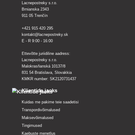
Lacnepostreky s.r.o.
Brnianska 2343
911 05 Trenčín
+421 915 420 295
kontakt@lacnepostreky.sk
E - R 9:00 - 16:00
Ettevõtte juriidiline aadress:
Lacnepostreky s.r.o.
Malokrasňanská 10137/8
831 54 Bratislava, Slovakkia
KMKR number: SK2120731437
Klientide jaoks
Kuidas me pakime teie saadetisi
Transpordivõimalused
Maksevõimalused
Tingimused
Kaebuste menetlus