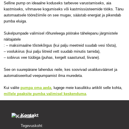
Selline pump on ideaalne koduseks tarbevee varustamiseks, aia
kastmiseks, vihmavee kogumiseks või kastmissüsteemide tööks. Tänu
automaatsele töörežiimile on see mugav, säästab energiat ja pikendab
pumba eluiga.
Sukelpumpade valimisel rõhureleega pöörake tähelepanu järgmistele
näitajatele
: – maksimaalne tõstekõrgus (kui palju meetreid suudab vesi tõsta),
– voolukiirus (kui palju liitreid vett suudab minutis tarnida),
– sobivus vee tüübiga (puhas, kergelt saastunud, liivane).
See on suurepärane lahendus neile, kes soovivad usaldusväärset ja
automatiseeritud veepumpamist ilma muredeta.
Kui valite
pumpa oma aeda
, lugege meie kasulikku artiklit selle kohta,
millele peaksite pumba valimisel keskenduma
.
Kontakt
Tegevuskoht: